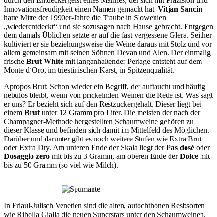
durch den Entdeckergeist eines Mannes, der sich mit Präzision und
Innovationsfreudigkeit einen Namen gemacht hat:
Vitjan Sancin
hatte Mitte der 1990er-Jahre die Traube in Slowenien
„wiederentdeckt“ und sie sozusagen nach Hause gebracht. Entgegen
dem damals Üblichen setzte er auf die fast vergessene Glera. Seither
kultiviert er sie beziehungsweise die Weine daraus mit Stolz und vor
allem gemeinsam mit seinen Söhnen Devan und Alen. Der einmalig
frische
Brut White
mit langanhaltender Perlage entsteht auf dem
Monte d‘Oro, im triestinischen Karst, in Spitzenqualität.
Apropos Brut: Schon wieder ein Begriff, der auftaucht und häufig
nebulös bleibt, wenn von prickelnden Weinen die Rede ist. Was sagt
er uns? Er bezieht sich auf den Restzuckergehalt. Dieser liegt bei
einem
Brut
unter 12 Gramm pro Liter. Die meisten der nach der
Champagner-Methode hergestellten Schaumweine gehören zu
dieser Klasse und befinden sich damit im Mittelfeld des Möglichen.
Darüber und darunter gibt es noch weitere Stufen wie Extra Brut
oder Extra Dry. Am unteren Ende der Skala liegt der
Pas dosé
oder
Dosaggio zero
mit bis zu 3 Gramm, am oberen Ende der
Dolce
mit
bis zu 50 Gramm (so viel wie Milch).
In Friaul-Julisch Venetien sind die alten, autochthonen Resbsorten
wie Ribolla Gialla die neuen Superstars unter den Schaumweinen.