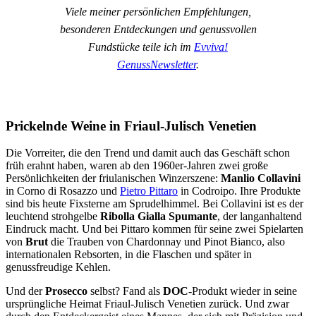
Viele meiner persönlichen Empfehlungen,
besonderen Entdeckungen und genussvollen
Fundstücke teile ich im
Evviva!
GenussNewsletter
.
Prickelnde Weine in Friaul-Julisch Venetien
Die Vorreiter, die den Trend und damit auch das Geschäft schon
früh erahnt haben, waren ab den 1960er-Jahren zwei große
Persönlichkeiten der friulanischen Winzerszene:
Manlio Collavini
in Corno di Rosazzo und
Pietro Pittaro
in Codroipo. Ihre Produkte
sind bis heute Fixsterne am Sprudelhimmel. Bei Collavini ist es der
leuchtend strohgelbe
Ribolla Gialla Spumante
, der langanhaltend
Eindruck macht. Und bei Pittaro kommen für seine zwei Spielarten
von
Brut
die Trauben von Chardonnay und Pinot Bianco, also
internationalen Rebsorten, in die Flaschen und später in
genussfreudige Kehlen.
Und der
Prosecco
selbst? Fand als
DOC
-Produkt wieder in seine
ursprüngliche Heimat Friaul-Julisch Venetien zurück. Und zwar