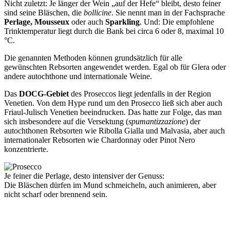
Nicht zuletzt: Je länger der Wein „auf der Hefe“ bleibt, desto feiner
sind seine Bläschen, die
bollicine
. Sie nennt man in der Fachsprache
Perlage, Mousseux
oder auch
Sparkling
. Und: Die empfohlene
Trinktemperatur liegt durch die Bank bei circa 6 oder 8, maximal 10
°C.
Die genannten Methoden können grundsätzlich für alle
gewünschten Rebsorten angewendet werden. Egal ob für Glera oder
andere autochthone und internationale Weine.
Das
DOCG-Gebiet
des Proseccos liegt jedenfalls in der Region
Venetien. Von dem Hype rund um den Prosecco ließ sich aber auch
Friaul-Julisch Venetien beeindrucken. Das hatte zur Folge, das man
sich insbesondere auf die Versektung (
spumantizzazione
) der
autochthonen Rebsorten wie Ribolla Gialla und Malvasia, aber auch
internationaler Rebsorten wie Chardonnay oder Pinot Nero
konzentrierte.
Je feiner die Perlage, desto intensiver der Genuss:
Die Bläschen dürfen im Mund schmeicheln, auch animieren, aber
nicht scharf oder brennend sein.