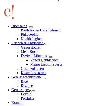
Über mich
Portfolio für Unternehmen
Philosophie
Nachhaltigkeit
Erleben & Entdecken
Genusstouren
Mein Buch
Evviva! Librettos
Venedig entdecken
Meine Lieblingspasta
Geschenkideen
Kostenlos starten
Genussgeschichten
Blog
Rezepte
Genusstipps
Lokale
Produkte
Kontakt