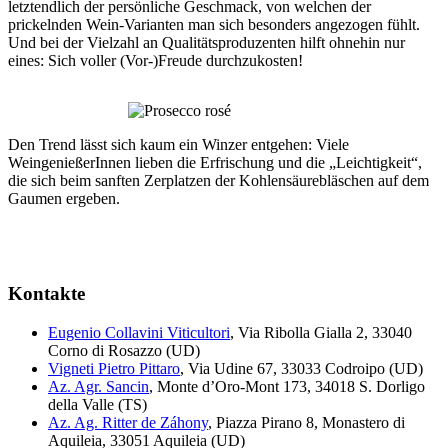
letztendlich der persönliche Geschmack, von welchen der
prickelnden Wein-Varianten man sich besonders angezogen fühlt.
Und bei der Vielzahl an Qualitätsproduzenten hilft ohnehin nur
eines: Sich voller (Vor-)Freude durchzukosten!
Den Trend lässt sich kaum ein Winzer entgehen: Viele
WeingenießerInnen lieben die Erfrischung und die „Leichtigkeit“,
die sich beim sanften Zerplatzen der Kohlensäurebläschen auf dem
Gaumen ergeben.
Kontakte
Eugenio Collavini Viticultori
, Via Ribolla Gialla 2, 33040
Corno di Rosazzo (UD)
Vigneti Pietro Pittaro
, Via Udine 67, 33033 Codroipo (UD)
Az. Agr. Sancin
, Monte d’Oro-Mont 173, 34018 S. Dorligo
della Valle (TS)
Az. Ag. Ritter de Záhony
, Piazza Pirano 8, Monastero di
Aquileia, 33051 Aquileia (UD)