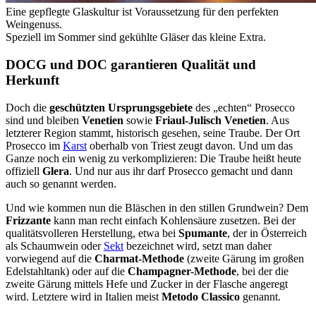
Eine gepflegte Glaskultur ist Voraussetzung für den perfekten
Weingenuss.
Speziell im Sommer sind gekühlte Gläser das kleine Extra.
DOCG und DOC garantieren Qualität und
Herkunft
Doch die
geschützten Ursprungsgebiete
des „echten“ Prosecco
sind und bleiben
Venetien
sowie
Friaul-Julisch Venetien
. Aus
letzterer Region stammt, historisch gesehen, seine Traube. Der Ort
Prosecco im
Karst
oberhalb von Triest zeugt davon. Und um das
Ganze noch ein wenig zu verkomplizieren: Die Traube heißt heute
offiziell
Glera
. Und nur aus ihr darf Prosecco gemacht und dann
auch so genannt werden.
Und wie kommen nun die Bläschen in den stillen Grundwein? Dem
Frizzante
kann man recht einfach Kohlensäure zusetzen. Bei der
qualitätsvolleren Herstellung, etwa bei
Spumante
, der in Österreich
als Schaumwein oder
Sekt
bezeichnet wird, setzt man daher
vorwiegend auf die
Charmat-Methode
(zweite Gärung im großen
Edelstahltank) oder auf die
Champagner-Methode
, bei der die
zweite Gärung mittels Hefe und Zucker in der Flasche angeregt
wird. Letztere wird in Italien meist
Metodo Classico
genannt.