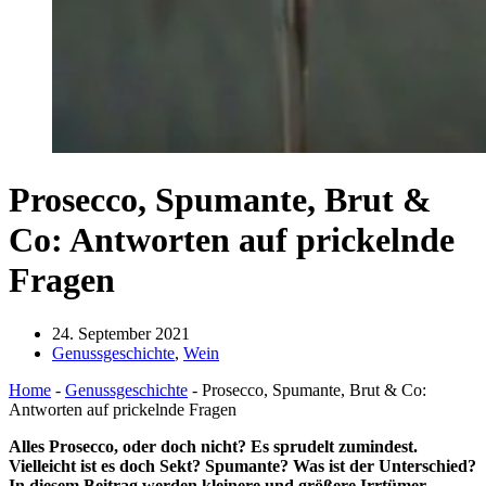
Prosecco, Spumante, Brut &
Co: Antworten auf prickelnde
Fragen
24. September 2021
Genussgeschichte
,
Wein
Home
-
Genussgeschichte
-
Prosecco, Spumante, Brut & Co:
Antworten auf prickelnde Fragen
Alles Prosecco, oder doch nicht? Es sprudelt zumindest.
Vielleicht ist es doch Sekt? Spumante? Was ist der Unterschied?
In diesem Beitrag werden kleinere und größere Irrtümer