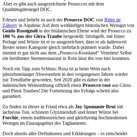
Aber es gibt auch ausgezeichnete Proseccos mit dem
Qualitätsgütesiegel DOC.
Erlesen und beliebt ist auch der
Prosecco DOC
von
Ritter de
Záhony
in Aquileia: Auf dem weitläufigen historischen Weingut von
Guido Rossignoli
in der friulanischen Ebene wird der Prosecco zu
100 % aus der Glera-Traube
hergestellt: Strohgelb, mit feiner
Perlage und Würze ist er so ausgezeichnet, dass er als italienweit
Bester seiner Kategorie gleich mehrfach prämiert wurde. Dabei
stammt er gar nicht aus dem „Prosecco-Kronland“ Venetien! Selbst
ein berühmtes Sternerestaurant in Rom lässt ihn von hier kommen.
Noch ein Tipp zum Schluss: Rosa ist ja beim Wein nach
jahrzehntelanger Abwesenheit in den vergangenen Jahren wieder
zur Trendfarbe geworden. Seit 2020 gibt es daher in der
italienischen Weinordnung offiziell einen
Prosecco rosé
aus Glera-
und Pinot-Trauben! Die Fortsetzung des Erfolgs scheint also
garantiert.
Zu finden ist dieser in Friaul etwa als
Joy Spumante Brut
mit
lachsrosa Ton, schönem Glyzinienduft und feiner Würze bei
Forchir
, einem traditionsreichen und gleichzeitig hochmodernen
Weingut im Einzugsgebiet des Tagliamento.
Doch abseits aller Definitionen und Erklärungen – es entscheidet