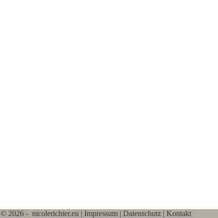
© 2026 - nicolerichter.eu |
Impressum
|
Datenschutz
|
Kontakt