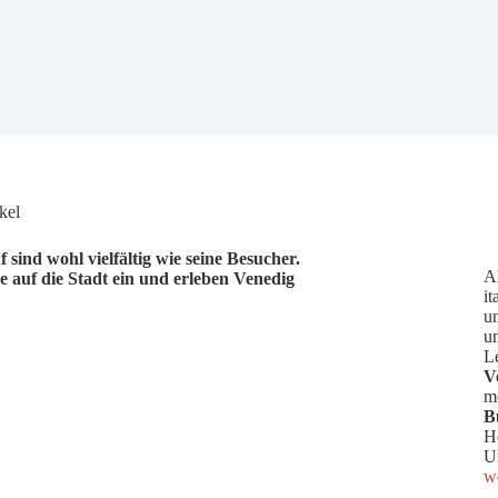
kel
sind wohl vielfältig wie seine Besucher.
A
se auf die Stadt ein und erleben Venedig
it
u
u
L
V
me
B
H
U
we