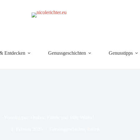
 & Entdecken
Genussgeschichten
Genusstipps
Venedig pur: Ombra, Fritole und stille Winkel
1. Februar 2025
Genussgeschichte
,
Italien