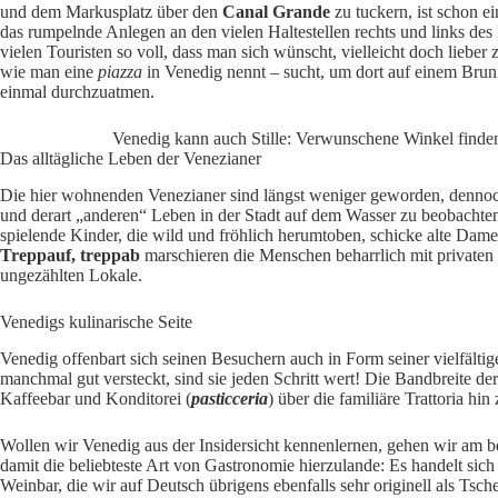
und dem Markusplatz über den
Canal Grande
zu tuckern, ist schon e
das rumpelnde Anlegen an den vielen Haltestellen rechts und links des 
vielen Touristen so voll, dass man sich wünscht, vielleicht doch lieber
wie man eine
piazza
in Venedig nennt – sucht, um dort auf einem Brun
einmal durchzuatmen.
Venedig kann auch Stille: Verwunschene Winkel finde
Das alltägliche Leben der Venezianer
Die hier wohnenden Venezianer sind längst weniger geworden, dennoch i
und derart „anderen“ Leben in der Stadt auf dem Wasser zu beobachten
spielende Kinder, die wild und fröhlich herumtoben, schicke alte Damen
Treppauf, treppab
marschieren die Menschen beharrlich mit privaten
ungezählten Lokale.
Venedigs kulinarische Seite
Venedig offenbart sich seinen Besuchern auch in Form seiner vielfält
manchmal gut versteckt, sind sie jeden Schritt wert! Die Bandbreite der
Kaffeebar und Konditorei (
pasticceria
) über die familiäre Trattoria hi
Wollen wir Venedig aus der Insidersicht kennenlernen, gehen wir am be
damit die beliebteste Art von Gastronomie hierzulande: Es handelt si
Weinbar, die wir auf Deutsch übrigens ebenfalls sehr originell als Tsch