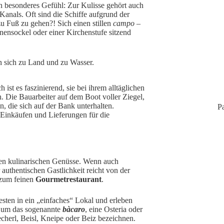
in besonderes Gefühl: Zur Kulisse gehört auch
Kanals. Oft sind die Schiffe aufgrund der
 zu Fuß zu gehen?! Sich einen stillen
campo
–
nensockel oder einer Kirchenstufe sitzend
n sich zu Land und zu Wasser.
st es faszinierend, sie bei ihrem alltäglichen
. Die Bauarbeiter auf dem Boot voller Ziegel,
, die sich auf der Bank unterhalten.
Pa
 Einkäufen und Lieferungen für die
igen kulinarischen Genüsse. Wenn auch
 authentischen Gastlichkeit reicht von der
n zum feinen
Gourmetrestaurant
.
sten in ein „einfaches“ Lokal und erleben
ch um das sogenannte
bàcaro
, eine Osteria oder
echerl, Beisl, Kneipe oder Beiz bezeichnen.