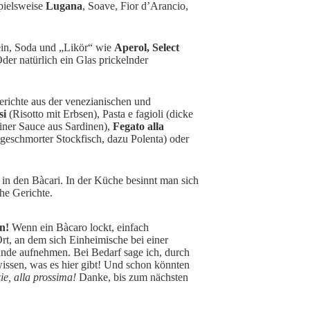
pielsweise
Lugana
, Soave, Fior d’Arancio,
ein, Soda und „Likör“ wie
Aperol, Select
der natürlich ein Glas prickelnder
Gerichte aus der venezianischen und
si
(Risotto mit Erbsen), Pasta e fagioli (dicke
einer Sauce aus Sardinen),
Fegato alla
 geschmorter Stockfisch, dazu Polenta) oder
 in den Bàcari. In der Küche besinnt man sich
he Gerichte.
n!
Wenn ein Bàcaro lockt, einfach
rt, an dem sich Einheimische bei einer
unde aufnehmen. Bei Bedarf sage ich, durch
 wissen, was es hier gibt! Und schon könnten
ie, alla prossima!
Danke, bis zum nächsten