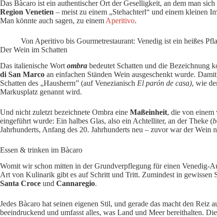
Das Bàcaro ist ein authentischer Ort der Geselligkeit, an dem man sich e
Region Venetien
– meist zu einem „Stehachterl“ und einem kleinen Im
Man könnte auch sagen, zu einem
Aperitivo
.
Von Aperitivo bis Gourmetrestaurant: Venedig ist ein heißes Pfl
Der Wein im Schatten
Das italienische Wort
ombra
bedeutet Schatten und die Bezeichnung k
di San Marco
an einfachen Ständen Wein ausgeschenkt wurde. Damit d
Schatten des „Hausherrn” (auf Venezianisch
El parón de casa)
, wie d
Markusplatz genannt wird.
Und nicht zuletzt bezeichnete Ombra eine
Maßeinheit
, die von einem
eingeführt wurde: Ein halbes Glas, also ein Achtelliter, an der Theke (
b
Jahrhunderts, Anfang des 20. Jahrhunderts neu – zuvor war der Wein n
Essen & trinken im Bàcaro
Womit wir schon mitten in der Grundverpflegung für einen Venedig-Au
Art von Kulinarik gibt es auf Schritt und Tritt. Zumindest in gewissen S
Santa Croce
und
Cannaregio
.
Jedes Bàcaro hat seinen eigenen Stil, und gerade das macht den Reiz a
beeindruckend und umfasst alles, was Land und Meer bereithalten. Die 