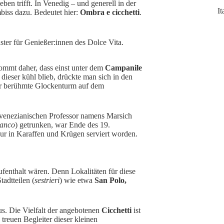
ben trifft. In Venedig – und generell in der
I
biss dazu. Bedeutet hier:
Ombra e cicchetti
.
aster für Genießer:innen des Dolce Vita.
ommt daher, dass einst unter dem
Campanile
ieser kühl blieb, drückte man sich in den
er berühmte Glockenturm auf dem
 venezianischen Professor namens Marsich
anco
) getrunken, war Ende des 19.
ur in Karaffen und Krügen serviert worden.
fenthalt wären. Denn Lokalitäten für diese
tadtteilen (
sestrieri
) wie etwa
San Polo,
us. Die Vielfalt der angebotenen
Cicchetti
ist
treuen Begleiter dieser kleinen