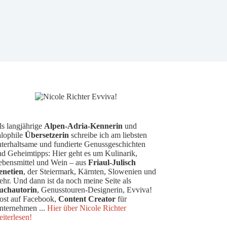
ls langjährige
Alpen-Adria-Kennerin
und
alophile
Übersetzerin
schreibe ich am liebsten
nterhaltsame und fundierte Genussgeschichten
nd Geheimtipps: Hier geht es um Kulinarik,
ebensmittel und Wein – aus
Friaul-Julisch
enetien
, der Steiermark, Kärnten, Slowenien und
hr. Und dann ist da noch meine Seite als
uchautorin
, Genusstouren-Designerin, Evviva!
ost auf Facebook,
Content Creator
für
nternehmen ...
Hier über Nicole Richter
iterlesen!