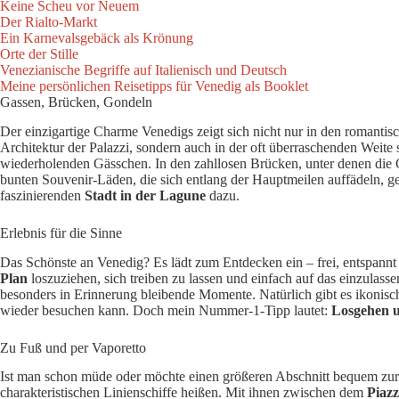
Keine Scheu vor Neuem
Der Rialto-Markt
Ein Karnevalsgebäck als Krönung
Orte der Stille
Venezianische Begriffe auf Italienisch und Deutsch
Meine persönlichen Reisetipps für Venedig als Booklet
Gassen, Brücken, Gondeln
Der einzigartige Charme Venedigs zeigt sich nicht nur in den romant
Architektur der Palazzi, sondern auch in der oft überraschenden Weite 
wiederholenden Gässchen. In den zahllosen Brücken, unter denen die G
bunten Souvenir-Läden, die sich entlang der Hauptmeilen auffädeln, 
faszinierenden
Stadt in der Lagune
dazu.
Erlebnis für die Sinne
Das Schönste an Venedig? Es lädt zum Entdecken ein – frei, entspannt
Plan
loszuziehen, sich treiben zu lassen und einfach auf das einzulasse
besonders in Erinnerung bleibende Momente. Natürlich gibt es ikonis
wieder besuchen kann. Doch mein Nummer-1-Tipp lautet:
Losgehen u
Zu Fuß und per Vaporetto
Ist man schon müde oder möchte einen größeren Abschnitt bequem zurü
charakteristischen Linienschiffe heißen. Mit ihnen zwischen dem
Piaz