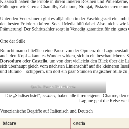
Klassisch haben die Fritole in ihrem Inneren Rosinen und Pinienkerne, 
Füllungen wie Crema Chantilly, Zabaione, Nougat, Pistaziencreme und
Unter den Venezianern gibt es alljährlich in der Faschingszeit ein ambi
den besten Fritole zu küren. Social Media hilft dabei. Also, nichts wi
Prämierung! Der Schrittzähler sorgt in Venedig garantiert für ein gutes
Orte der Stille
Braucht man schließlich eine Pause von der Opulenz der Lagunenstadt –
auch den Kopf – kann es Wunder wirken, sich in ein beschaulicheres S
Dorsoduro
oder
Castello
, um von dort vielleicht den Blick über die 
sich überhaupt gleich vom nächsten Linienschiff auf die kleineren Ins
und Burano – schippern, um dort ein paar Stunden magischer Stille zu 
Quelle: Bacaro Tour Venezia
Die „Stadtsechstel“,
sestieri
, haben alle ihren eigenen Charme, den e
Lagune geht die Reise weit
Venezianische Begriffe auf Italienisch und Deutsch
bàcaro
osteria