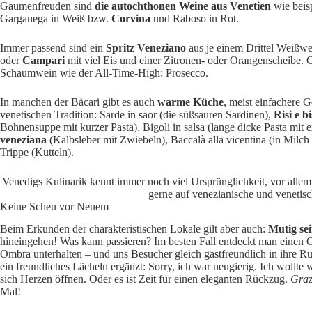
Gaumenfreuden sind
die autochthonen Weine aus Venetien
wie beis
Garganega in Weiß bzw.
Corvina
und Raboso in Rot.
Immer passend sind ein
Spritz Veneziano
aus je einem Drittel Weißw
oder
Campari
mit viel Eis und einer Zitronen- oder Orangenscheibe. O
Schaumwein wie der All-Time-High: Prosecco.
In manchen der Bàcari gibt es auch
warme Küche
, meist einfachere 
venetischen Tradition: Sarde in saor (die süßsauren Sardinen),
Risi e bi
Bohnensuppe mit kurzer Pasta), Bigoli in salsa (lange dicke Pasta mit 
veneziana
(Kalbsleber mit Zwiebeln), Baccalà alla vicentina (in Milch
Trippe (Kutteln).
Venedigs Kulinarik kennt immer noch viel Ursprünglichkeit, vor allem
gerne auf venezianische und venetisc
Keine Scheu vor Neuem
Beim Erkunden der charakteristischen Lokale gilt aber auch:
Mutig sei
hineingehen! Was kann passieren? Im besten Fall entdeckt man einen O
Ombra unterhalten – und uns Besucher gleich gastfreundlich in ihre R
ein freundliches Lächeln ergänzt: Sorry, ich war neugierig. Ich wollte
sich Herzen öffnen. Oder es ist Zeit für einen eleganten Rückzug.
Graz
Mal!