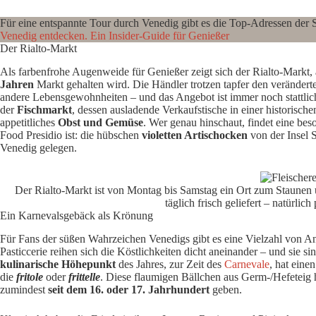
Für eine entspannte Tour durch Venedig gibt es die Top-Adressen der S
Venedig entdecken. Ein Insider-Guide für Genießer
Der Rialto-Markt
Als farbenfrohe Augenweide für Genießer zeigt sich der Rialto-Markt,
Jahren
Markt gehalten wird. Die Händler trotzen tapfer den verände
andere Lebensgewohnheiten – und das Angebot ist immer noch stattlic
der
Fischmarkt
, dessen ausladende Verkaufstische in einer historisch
appetitliches
Obst und Gemüse
. Wer genau hinschaut, findet eine bes
Food Presidio ist: die hübschen
violetten Artischocken
von der Insel 
Venedig gelegen.
Der Rialto-Markt ist von Montag bis Samstag ein Ort zum Staunen 
täglich frisch geliefert – natürlich
Ein Karnevalsgebäck als Krönung
Für Fans der süßen Wahrzeichen Venedigs gibt es eine Vielzahl von Anla
Pasticcerie reihen sich die Köstlichkeiten dicht aneinander – und sie si
kulinarische Höhepunkt
des Jahres, zur Zeit des
Carnevale
, hat eine
die
fritole
oder
frittelle
. Diese flaumigen Bällchen aus Germ-/Hefeteig h
zumindest
seit dem 16. oder 17. Jahrhundert
geben.