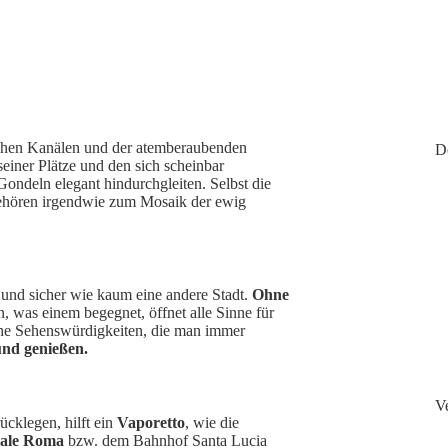
ischen Kanälen und der atemberaubenden
D
seiner Plätze und den sich scheinbar
ondeln elegant hindurchgleiten. Selbst die
gehören irgendwie zum Mosaik der ewig
 und sicher wie kaum eine andere Stadt.
Ohne
n, was einem begegnet, öffnet alle Sinne für
che Sehenswürdigkeiten, die man immer
nd genießen.
V
cklegen, hilft ein
Vaporetto
, wie die
zale Roma
bzw. dem Bahnhof Santa Lucia