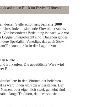
tadt auf einen Blick im Evviva! Libretto:
 an dessen Stelle schon
seit beinahe 1000
rten Umständen – sinkende Einwohnerzahlen,
h. Von besonderer Bedeutung ist nach wie vor
en Loggia untergebracht sind. Daneben gibt es
ondere Spezialität Venedigs, das auch Slow
Sant’Erasmo, direkt in der Lagune vor
und Einkaufen: Die appetitliche Ware wird
 per Boot.
ufstellen: In den Vitrinen der beliebten
nd es wert, ihnen
nicht
zu widerstehen. Der
n Namen, oder eigentlich zwei: gemeint sind
aben lange Tradition, denn es soll sie