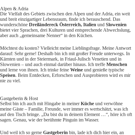
Alpen & Adria
Die Vielfalt des Gebiets zwischen den Alpen und der Adria, ein weit
und breit einzigartiger Lebensraum, finde ich berauschend. Das
wunderschöne
Dreiländereck Österreich, Italien
und
Slowenien
bietet vier Sprachen, drei Kulturen und entsprechende Abwechslung,
aber auch „gemeinsame Nenner“ in den Küchen.
Möchtest du kosten? Vielleicht meine Lieblingsfrage. Meine Antwort
darauf: Sehr gerne! Deshalb bin ich mit großer Freude unterwegs. In
Kärnten und in der Steiermark, in Friaul-Julisch Venetien und in
Slowenien – und auch einmal darüber hinaus. Ich treffe
Menschen
und lerne von ihnen. Ich trinke feine
Weine
und genieße typische
Speisen
. Beim Entdecken, Erforschen und Ausprobieren wird es mir
nie zu viel.
Gastgeberin & Host
Selbst bin ich auch mit Hingabe in meiner
Küche
und verwöhne
meine Gäste – Familie, Freunde, wer immer es wertschätzt, was ich
auf den Tisch bringe. „Da bist du in deinem Element …“, höre ich oft
sagen. Genau, wie der berühmte Pinguin im Wasser.
Und weil ich so gerne
Gastgeberin
bin, lade ich dich hier ein, an