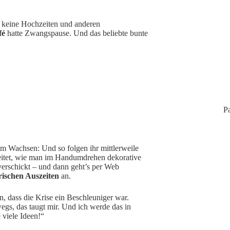
 keine Hochzeiten und anderen
fé
hatte Zwangspause. Und das beliebte bunte
Pa
m Wachsen: Und so folgen ihr mittlerweile
leitet, wie man im Handumdrehen dekorative
 verschickt – und dann geht’s per Web
rischen Auszeiten
an.
n, dass die Krise ein Beschleuniger war.
egs, das taugt mir. Und ich werde das in
viele Ideen!“