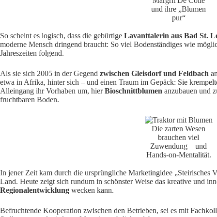
Margrit De Colle
und ihre „Blumen
pur“
So scheint es logisch, dass die gebürtige
Lavanttalerin aus Bad St. 
moderne Mensch dringend braucht: So viel Bodenständiges wie mögli
Jahreszeiten folgend.
Als sie sich 2005 in der Gegend
zwischen Gleisdorf und Feldbach
an
etwa in Afrika, hinter sich – und einen Traum im Gepäck: Sie krempelt
Alleingang ihr Vorhaben um, hier
Bioschnittblumen
anzubauen und zu 
fruchtbaren Boden.
Die zarten Wesen
brauchen viel
Zuwendung – und
Hands-on-Mentalität.
In jener Zeit kam durch die ursprüngliche Marketingidee „Steirisches
Land. Heute zeigt sich rundum in schönster Weise das kreative und inn
Regionalentwicklung
wecken kann.
Befruchtende Kooperation zwischen den Betrieben, sei es mit Fachkoll