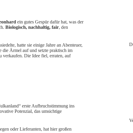
Leonhard
ein gutes Gespür dafür hat, was der
ch.
Biologisch, nachhaltig, fair
, den
D
siedelte, hatte sie einige Jahre an Abenteuer,
e die Ärmel auf und setzte praktisch im
verkaufen. Die Idee fiel, erraten, auf
 Vulkanland“ erste Aufbruchstimmung ins
ovative Potenzial, das umsichtige
V
egen oder Lieferanten, hat hier großen