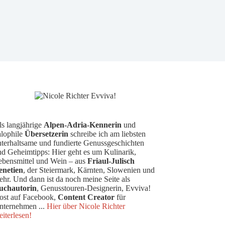
ls langjährige
Alpen-Adria-Kennerin
und
alophile
Übersetzerin
schreibe ich am liebsten
nterhaltsame und fundierte Genussgeschichten
nd Geheimtipps: Hier geht es um Kulinarik,
ebensmittel und Wein – aus
Friaul-Julisch
enetien
, der Steiermark, Kärnten, Slowenien und
hr. Und dann ist da noch meine Seite als
uchautorin
, Genusstouren-Designerin, Evviva!
ost auf Facebook,
Content Creator
für
nternehmen ...
Hier über Nicole Richter
iterlesen!