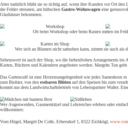
Aber natürlich blüht sie so richtig auf, wenn ihre Kunden vor Ort de
die Felder streunen, am hübschen
Gastro-Wohnwagen
eine genussvol
Glashäuser bekommen.
Ob beim Workshop oder beim Rasten mitten im Feld: 
Wer sich an Blumen nicht sattsehen kann, nimmt sie auch als
Sehenswert ist auch der Shop, wo die farbenfrohen Arrangements ins
Karten, Büchern und Kalendern angeboten werden. Margrits Tun geht 
Das Gartencafé ist eine Herzensangelegenheit wie jedes Samenkorn in
zum Biobier, von den
essbaren Blüten
auf den Speisen bis zum verarbei
kommt aus dem Landwirtschaftsbetrieb von Lebenspartner Walter. Eine
Wer Augenweiden, Gaumenkitzel und Lehrreiches erleben oder einfach e
willkommen:
Vom Hügel, Margrit De Colle, Erbersdorf 1, 8322 Eichkögl,
www.vomh