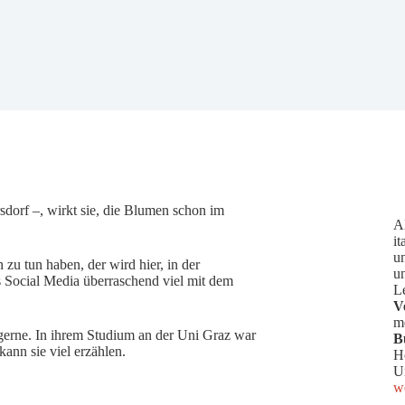
dorf –, wirkt sie, die Blumen schon im
A
it
u
zu tun haben, der wird hier, in der
u
s Social Media überraschend viel mit dem
L
V
me
 gerne. In ihrem Studium an der Uni Graz war
B
nn sie viel erzählen.
H
U
we