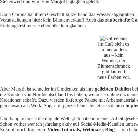
Stellenwert und wird von Margrit tagtäglich gelebt.
Doch Corona hat ihrem Geschäft kurzerhand das Wasser abgegraben –
Veranstaltungen hieß: kein Blumenverkauf! Auch das
zauberhafte Ca
Frühlingsfest musste ebenfalls dran glauben.
Im Café sieht es
immer anders
aus – kein
Wunder, der
Blumenschmuck
gibt laufend
neue Farben vor.
Aber Margrit ist schneller im Umdenken als ihre
geliebten Dahlien
bei
die Kunden von Norddeutschland bis Italien, wenn sie online dazu an
Kreationen schafft. Dazu werden fixfertige Pakete mit Arbeitsmaterial
gemeinsam ans Werk. Sogar für ganze Teams bietet sie solche
schöpfe
Überhaupt mag sie die digitale Welt: „Ich habe in meiner Arbeit gesehe
Schon vorher war ich jahrelang aktiv auf Social-Media-Kanälen unterw
Zukunft noch forcieren.
Video-Tutorials, Webinare, Blog
… ich habe 