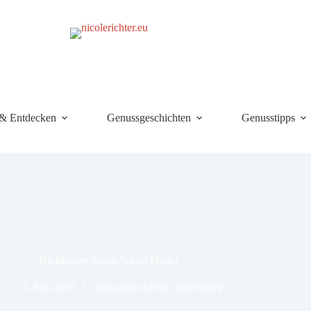
 & Entdecken
Genussgeschichten
Genusstipps
Bioblumen lieben Social Media
3. Juni 2020
Genussgeschichte
,
Steiermark