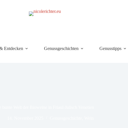
 & Entdecken
Genussgeschichten
Genusstipps
e bunte Welt der Bioweine in Friaul-Julisch Venetien
14. November 2025
Genussgeschichte
,
Wein