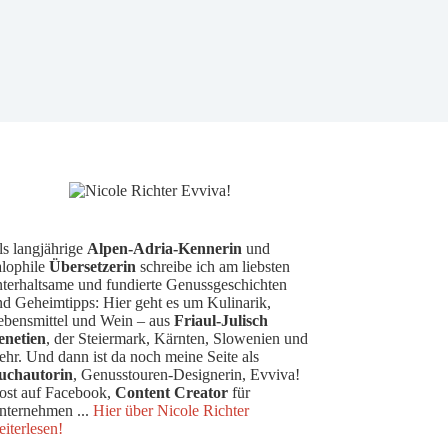
ls langjährige
Alpen-Adria-Kennerin
und
alophile
Übersetzerin
schreibe ich am liebsten
nterhaltsame und fundierte Genussgeschichten
nd Geheimtipps: Hier geht es um Kulinarik,
ebensmittel und Wein – aus
Friaul-Julisch
enetien
, der Steiermark, Kärnten, Slowenien und
hr. Und dann ist da noch meine Seite als
uchautorin
, Genusstouren-Designerin, Evviva!
ost auf Facebook,
Content Creator
für
nternehmen ...
Hier über Nicole Richter
iterlesen!