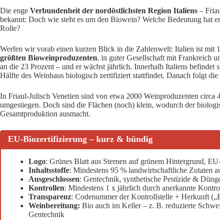
Die enge
Verbundenheit der nordöstlichsten Region Italiens
– Friau
bekannt: Doch wie steht es um den Biowein? Welche Bedeutung hat er
Rolle?
Werfen wir vorab einen kurzen Blick in die Zahlenwelt: Italien ist mit
größten Bioweinproduzenten
, in guter Gesellschaft mit Frankreich 
an die 23 Prozent – und er wächst jährlich. Innerhalb Italiens befindet s
Hälfte des Weinbaus biologisch zertifiziert stattfindet. Danach folgt di
In Friaul-Julisch Venetien sind von etwa 2000 Weinproduzenten circa 
umgestiegen. Doch sind die Flächen (noch) klein, wodurch der biologis
Gesamtproduktion ausmacht.
EU-Biozertifizierung – kurz & bündig
Logo
: Grünes Blatt aus Sternen auf grünem Hintergrund, EU-
Inhaltsstoffe
: Mindestens 95 % landwirtschaftliche Zutaten 
Ausgeschlossen
: Gentechnik, synthetische Pestizide & Dünge
Kontrollen
: Mindestens 1 x jährlich durch anerkannte Kontrol
Transparenz
: Codenummer der Kontrollstelle + Herkunft (
Weinbereitung:
Bio auch im Keller – z. B. reduzierte Schwef
Gentechnik