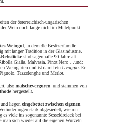
hl.
eiten der österreichisch-ungarischen
der Wein noch lange nicht im Mittelpunkt
rtes Weingut
, in dem die Besitzerfamilie
 mit langer Tradition in der Glasindustrie.
i-Rebstöcke
sind sagenhafte 90 Jahre alt.
 Ribolla Gialla, Malvasia, Pinot Nero …und:
en Weingarten und ist damit ein
Uvaggio
. Er
 Pignolo, Tazzelenghe und Merlot.
rt, also
maischevergoren
, und stammen von
thode
hergestellt.
t und liegen
eingebettet zwischen eigenen
 Veränderungen stark abgesiedelt, wie mir
 es viele ins sogenannte Sesseldreieck bei
e man sich wieder auf die eigenen Wurzeln