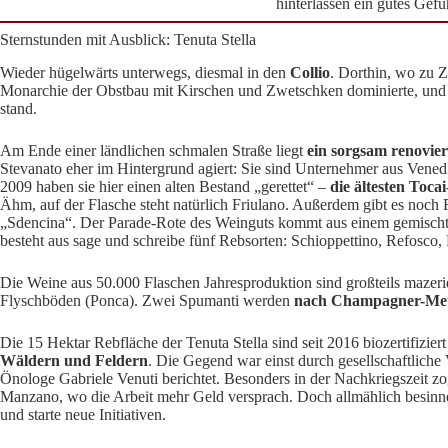
hinterlassen ein gutes Gefü
Sternstunden mit Ausblick: Tenuta Stella
Wieder hügelwärts unterwegs, diesmal in den
Collio
. Dorthin, wo zu Z
Monarchie der Obstbau mit Kirschen und Zwetschken dominierte, und 
stand.
Am Ende einer ländlichen schmalen Straße liegt
ein sorgsam renovie
Stevanato eher im Hintergrund agiert: Sie sind Unternehmer aus Venedig
2009 haben sie hier einen alten Bestand „gerettet“ –
die ältesten Toca
Ähm, auf der Flasche steht natürlich Friulano. Außerdem gibt es noch
„Sdencina“. Der Parade-Rote des Weinguts kommt aus einem gemischt
besteht aus sage und schreibe fünf Rebsorten: Schioppettino, Refosco,
Die Weine aus 50.000 Flaschen Jahresproduktion sind großteils mazerie
Flyschböden (Ponca). Zwei Spumanti werden
nach Champagner-Me
Die 15 Hektar Rebfläche der Tenuta Stella sind seit 2016 biozertifizier
Wäldern und Feldern
. Die Gegend war einst durch gesellschaftliche
Önologe Gabriele Venuti berichtet. Besonders in der Nachkriegszeit zog
Manzano, wo die Arbeit mehr Geld versprach. Doch allmählich besinn
und starte neue Initiativen.