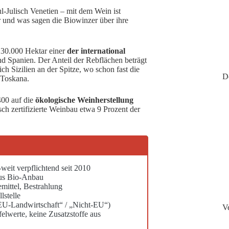
l-Julisch Venetien – mit dem Wein ist
 und was sagen die Biowinzer über ihre
 130.000 Hektar einer
der international
und Spanien. Der Anteil der Rebflächen beträgt
ich Sizilien an der Spitze, wo schon fast die
D
e Toskana.
400 auf die
ökologische Weinherstellung
ch zertifizierte Weinbau etwa 9 Prozent der
weit verpflichtend seit 2010
aus Bio-Anbau
mittel, Bestrahlung
lstelle
„EU-Landwirtschaft“ / „Nicht-EU“)
V
elwerte, keine Zusatzstoffe aus