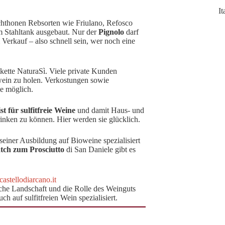
I
chthonen Rebsorten wie Friulano, Refosco
im Stahltank ausgebaut. Nur der
Pignolo
darf
 Verkauf – also schnell sein, wer noch eine
tkette NaturaSì. Viele private Kunden
ein zu holen. Verkostungen sowie
e möglich.
ist für sulfitfreie Weine
und damit Haus- und
trinken zu können. Hier werden sie glücklich.
einer Ausbildung auf Bioweine spezialisiert
tch zum Prosciutto
di San Daniele gibt es
stellodiarcano.it
iche Landschaft und die Rolle des Weinguts
h auf sulfitfreien Wein spezialisiert.