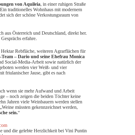
ungen von Aquileia
, in einer ruhigen Straße
Ein traditionelles Wohnhaus mit modernem
et sich der schöne Verkostungsraum von
h aus Österreich und Deutschland, direkt her.
 Gesprächs erfahre.
5 Hektar Rebfläche, weiteren Agrarflächen für
i-Team – Dario und seine Ehefrau Monica
nd Social-Media-Arbeit sowie natürlich der
geboten werden vier Weiß- und vier
t friulanischer Jause, gibt es nach
uch wenn sie mehr Aufwand und Arbeit
olge – noch zeigen die beiden Töchter keine
hn Jahren viele Weinbauern werden stellen
g: „Weine müssten gekennzeichnet werden,
che sein.
“
.com
und die gelebte Herzlichkeit bei Vini Puntin