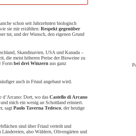
nche schon seit Jahrzehnten biologisch
 wie sie mir erzählten:
Respekt gegenüber
ser tut, und der Wunsch, den eigenen Grund
eutschland, Skandinavien, USA und Kanada –
it, die meist höheren Preise der Bioweine zu
er Form
bei drei Winzern
aus ganz
Pa
häufiger auch in Friaul angebaut wird.
ive d’Arcano: Dort, wo das
Castello di Arcano
und mich ein wenig an Schottland erinnert.
r, sagt
Paolo Taverna Tedesco
, der heutige
bflächen sind über Friaul verteilt und
 Ländereien, also Wäldern, Olivengärten und