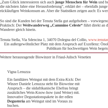
„Zum Glück interessieren sich auch
junge Menschen für Wein
und b
die nächsten Jahre eine Herausforderung“, erklärt der – ebenfalls junge
rückläufigen Weinkonsum an. Aber die Statistiken zeigen auch: Es we
So sind die Kunden bei der Tenuta Stella gut aufgehoben – vorwiegend 
Praktisch: Der
Weitwanderweg „Cammino Celeste“
führt direkt an 
Wanderer gleich hinein.
Tenuta Stella, Via Sdencina 1, 34070 Dolegna del Collio,
www.tenutaste
Ein außergewöhnlicher Platz mit dem Anspruch auf Exzellenz: Önolo
Publikum für hochwertigen Wein begeis
Weitere herausragende Biowinzer in Friaul-Julisch Venetien
Vigna Lenuzza
Ein familiäres Weingut mit dem Extra-Kick: Der
Winzer
Daniele Lenuzza
steht für Bioweine mit
Anspruch – die südafrikanische Ehefrau bringt
zusätzliches Wein-Know-how (und Weine) mit.
Innovative Degustationspakete in der edlen
Degusteria
am Weingut sind im Voraus zu
buchen.