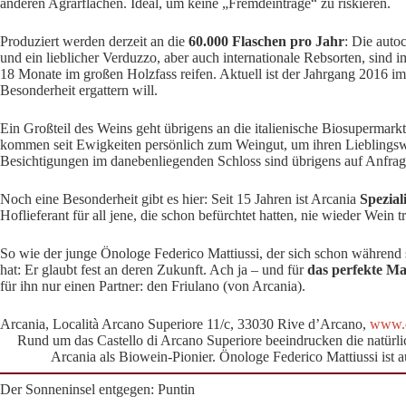
anderen Agrarflächen. Ideal, um keine „Fremdeinträge“ zu riskieren.
Produziert werden derzeit an die
60.000 Flaschen pro Jahr
: Die auto
und ein lieblicher Verduzzo, aber auch internationale Rebsorten, sind 
18 Monate im großen Holzfass reifen. Aktuell ist der Jahrgang 2016 im
Besonderheit ergattern will.
Ein Großteil des Weins geht übrigens an die italienische Biosupermark
kommen seit Ewigkeiten persönlich zum Weingut, um ihren Lieblingsw
Besichtigungen im danebenliegenden Schloss sind übrigens auf Anfrag
Noch eine Besonderheit gibt es hier: Seit 15 Jahren ist Arcania
Spezial
Hoflieferant für all jene, die schon befürchtet hatten, nie wieder Wein 
So wie der junge Önologe Federico Mattiussi, der sich schon während s
hat: Er glaubt fest an deren Zukunft. Ach ja – und für
das perfekte Ma
für ihn nur einen Partner: den Friulano (von Arcania).
Arcania, Località Arcano Superiore 11/c, 33030 Rive d’Arcano,
www.ca
Rund um das Castello di Arcano Superiore beeindrucken die natürl
Arcania als Biowein-Pionier. Önologe Federico Mattiussi ist auc
Der Sonneninsel entgegen: Puntin