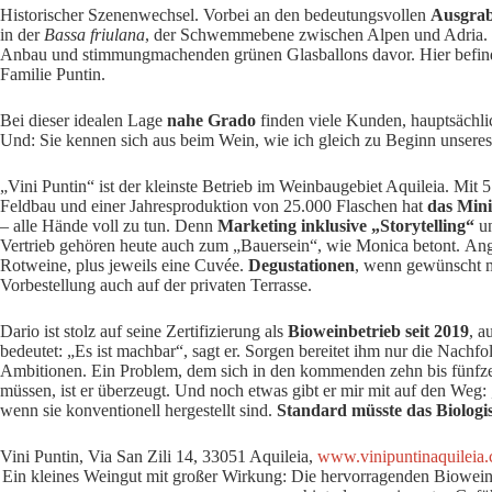
Historischer Szenenwechsel. Vorbei an den bedeutungsvollen
Ausgrab
in der
Bassa friulana
, der Schwemmebene zwischen Alpen und Adria. 
Anbau und stimmungmachenden grünen Glasballons davor. Hier befind
Familie Puntin.
Bei dieser idealen Lage
nahe Grado
finden viele Kunden, hauptsächlic
Und: Sie kennen sich aus beim Wein, wie ich gleich zu Beginn unseres
„Vini Puntin“ ist der kleinste Betrieb im Weinbaugebiet Aquileia. Mit 
Feldbau und einer Jahresproduktion von 25.000 Flaschen hat
das Min
– alle Hände voll zu tun. Denn
Marketing inklusive „Storytelling“
u
Vertrieb gehören heute auch zum „Bauersein“, wie Monica betont. An
Rotweine, plus jeweils eine Cuvée.
Degustationen
, wenn gewünscht mi
Vorbestellung auch auf der privaten Terrasse.
Dario ist stolz auf seine Zertifizierung als
Bioweinbetrieb seit 2019
, a
bedeutet: „Es ist machbar“, sagt er. Sorgen bereitet ihm nur die Nachf
Ambitionen. Ein Problem, dem sich in den kommenden zehn bis fünfze
müssen, ist er überzeugt. Und noch etwas gibt er mir mit auf den We
wenn sie konventionell hergestellt sind.
Standard müsste das Biologis
Vini Puntin, Via San Zili 14, 33051 Aquileia,
www.vinipuntinaquileia
Ein kleines Weingut mit großer Wirkung: Die hervorragenden Bioweine 