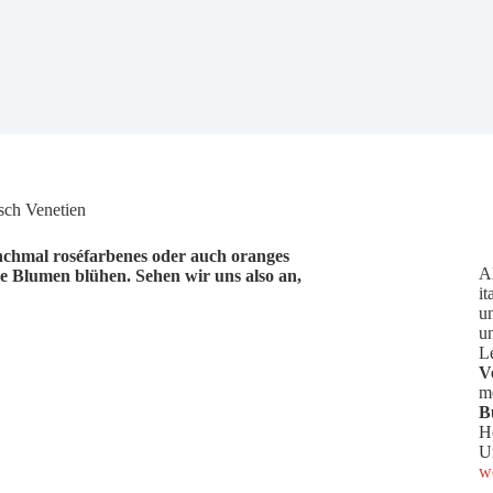
isch Venetien
nchmal roséfarbenes oder auch oranges
A
ie Blumen blühen. Sehen wir uns also an,
it
u
u
L
V
me
B
H
U
we