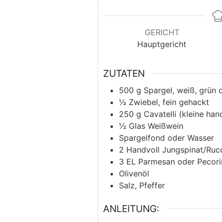
GERICHT
Hauptgericht
ZUTATEN
500
g
Spargel, weiß, grün 
½
Zwiebel, fein gehackt
250
g
Cavatelli (kleine ha
½
Glas
Weißwein
Spargelfond oder Wasser
2
Handvoll
Jungspinat/Ruco
3
EL
Parmesan oder Pecorin
Olivenöl
Salz, Pfeffer
ANLEITUNG: