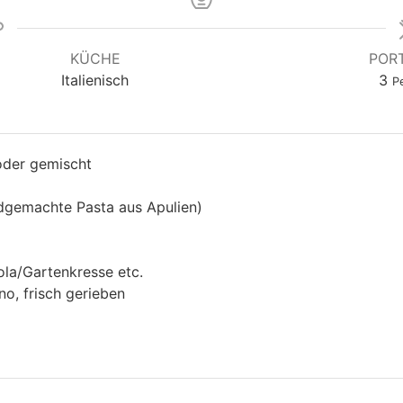
KÜCHE
POR
Italienisch
3
P
oder gemischt
ndgemachte Pasta aus Apulien)
la/Gartenkresse etc.
o, frisch gerieben