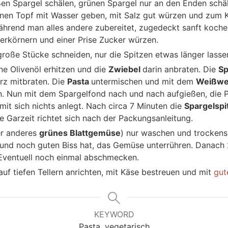
en Spargel schälen, grünen Spargel nur an den Enden schä
einen Topf mit Wasser geben, mit Salz gut würzen und zum 
hrend man alles andere zubereitet, zugedeckt sanft kochen
ferkörnern und einer Prise Zucker würzen.
große Stücke schneiden, nur die Spitzen etwas länger lasse
nne Olivenöl erhitzen und die
Zwiebel
darin anbraten. Die
Sp
rz mitbraten. Die
Pasta
untermischen und mit dem
Weißwe
. Nun mit dem Spargelfond nach und nach aufgießen, die Pa
it sich nichts anlegt. Nach circa 7 Minuten die
Spargelsp
e Garzeit richtet sich nach der Packungsanleitung.
er anderes
grünes Blattgemüse
) nur waschen und trockens
 und noch guten Biss hat, das Gemüse unterrühren. Danac
 Eventuell noch einmal abschmecken.
uf tiefen Tellern anrichten, mit Käse bestreuen und mit
gut
KEYWORD
Pasta, vegetarisch