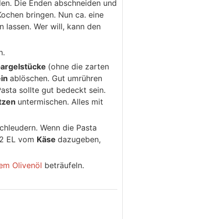
len. Die Enden abschneiden und
Kochen bringen. Nun ca. eine
 lassen. Wer will, kann den
n.
argelstücke
(ohne die zarten
in
ablöschen. Gut umrühren
sta sollte gut bedeckt sein.
itzen
untermischen. Alles mit
chleudern. Wenn die Pasta
h 2 EL vom
Käse
dazugeben,
em Olivenöl
beträufeln.