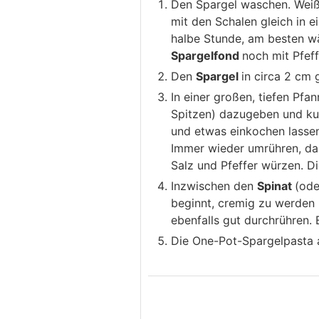
Den Spargel waschen. Weiß
mit den Schalen gleich in 
halbe Stunde, am besten wä
Spargelfond
noch mit Pfef
Den
Spargel
in circa 2 cm 
In einer großen, tiefen Pfa
Spitzen) dazugeben und ku
und etwas einkochen lassen
Immer wieder umrühren, dam
Salz und Pfeffer würzen. Di
Inzwischen den
Spinat
(od
beginnt, cremig zu werden
ebenfalls gut durchrühren.
Die One-Pot-Spargelpasta a