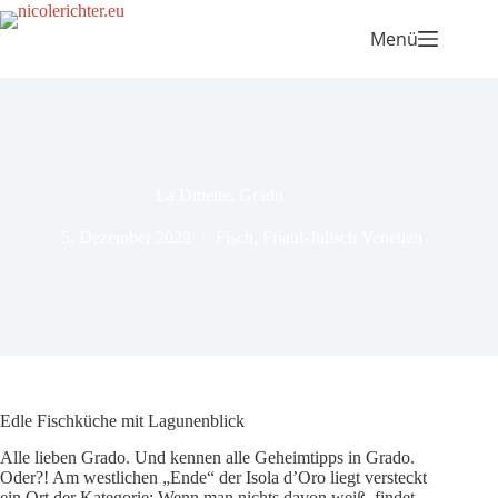
Menü
La Dinette, Grado
5. Dezember 2022
Fisch
,
Friaul-Julisch Venetien
Edle Fischküche mit Lagunenblick
Alle lieben Grado. Und kennen alle Geheimtipps in Grado.
Oder?! Am westlichen „Ende“ der Isola d’Oro liegt versteckt
ein Ort der Kategorie: Wenn man nichts davon weiß, findet