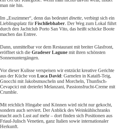
man nie hin.
Im „Esszimmer“, denn das bedeutet
dinette
, verbirgt sich ein
Lieblingsplatz für
Fischliebhaber
. Der Weg zum Lokal führt
durch den Jachtclub Porto San Vito, das heißt schicke Boote
machen das Entree.
Dann, unmittelbar vor dem Restaurant mit breiter Glasfront,
eröffnet sich die
Gradeser Lagune
mit ihren schönsten
Sonnenuntergängen.
Vor dieser Kulisse verspeisen wir entzückt kreative Gerichte
aus der Küche von
Luca David
: Garnelen in Kataifi-Teig,
Gnocchi mit Jakobsmuscheln und Morcheln, Thunfisch-
Cevapcici mit dreierlei Melanzani, Passionsfrucht-Creme mit
Crumble.
Mit reichlich Hingabe und Können wird nicht nur gekocht,
sondern auch serviert. Der Anblick des Weinkühlschranks
macht auch Lust auf mehr – dort finden sich Positionen aus
Friaul-Julisch Venetien, ganz Italien sowie internationaler
Herkunft.