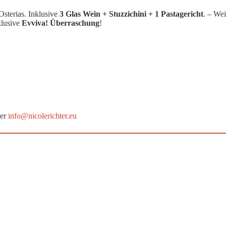
Osterias. Inklusive
3 Glas Wein + Stuzzichini + 1 Pastagericht
. – Wei
klusive
Evviva! Überraschung
!
der
info@nicolerichter.eu