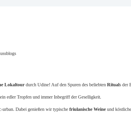
nussblogs
he Lokaltour
durch Udine! Auf den Spuren des beliebten
Ritual
s der 
 ein edler Tropfen und immer Inbegriff der Geselligkeit.
hic-urban. Dabei genießen wir typische
friulanische Weine
und köstlich