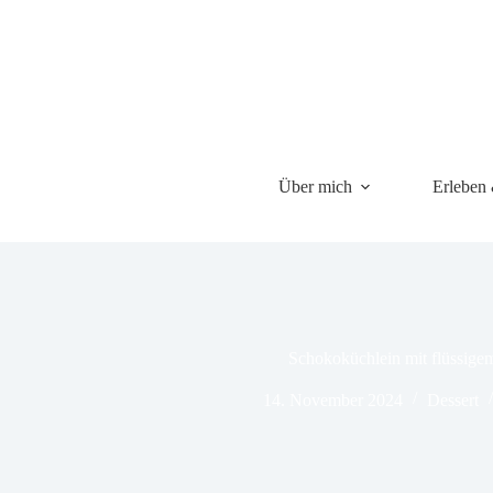
Über mich
Erleben
Schokoküchlein mit flüssige
14. November 2024
Dessert