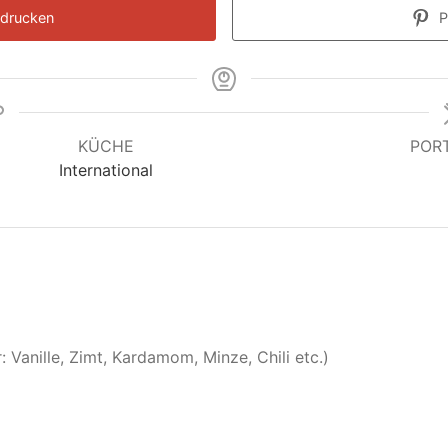
drucken
P
KÜCHE
POR
International
: Vanille, Zimt, Kardamom, Minze, Chili etc.)