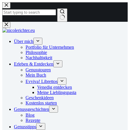
Zum
Inhalt
springen
Keine
Ergebnisse
Über mich
Portfolio für Unternehmen
Philosophie
Nachhaltigkeit
Erleben & Entdecken
Genusstouren
Mein Buch
Evviva! Librettos
Venedig entdecken
Meine Lieblingspasta
Geschenkideen
Kostenlos starten
Genussgeschichten
Blog
Rezepte
Genusstipps