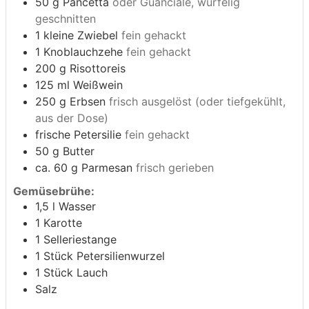
50
g
Pancetta
oder Guanciale, würfelig
geschnitten
1
kleine Zwiebel
fein gehackt
1
Knoblauchzehe
fein gehackt
200
g
Risottoreis
125
ml
Weißwein
250
g
Erbsen
frisch ausgelöst (oder tiefgekühlt,
aus der Dose)
frische Petersilie
fein gehackt
50
g
Butter
ca. 60 g Parmesan
frisch gerieben
Gemüsebrühe:
1,5
l
Wasser
1
Karotte
1
Selleriestange
1
Stück Petersilienwurzel
1
Stück Lauch
Salz