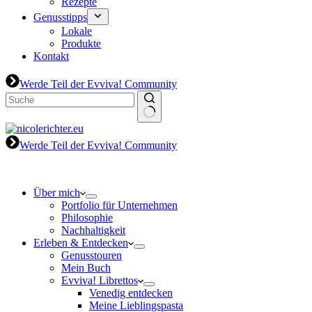
Rezepte
Genusstipps
Lokale
Produkte
Kontakt
Werde Teil der Evviva! Community
Werde Teil der Evviva! Community
Über mich
Portfolio für Unternehmen
Philosophie
Nachhaltigkeit
Erleben & Entdecken
Genusstouren
Mein Buch
Evviva! Librettos
Venedig entdecken
Meine Lieblingspasta