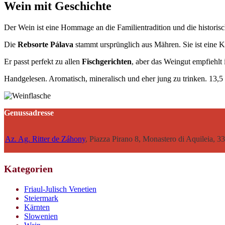
Wein mit Geschichte
Der Wein ist eine Hommage an die Familientradition und die historis
Die
Rebsorte Pálava
stammt ursprünglich aus Mähren. Sie ist eine 
Er passt perfekt zu allen
Fischgerichten
, aber das Weingut empfiehl
Handgelesen. Aromatisch, mineralisch und eher jung zu trinken. 13,5
Genussadresse
Az. Ag. Ritter de Záhony
, Piazza Pirano 8, Monastero di Aquileia, 
Kategorien
Friaul-Julisch Venetien
Steiermark
Kärnten
Slowenien