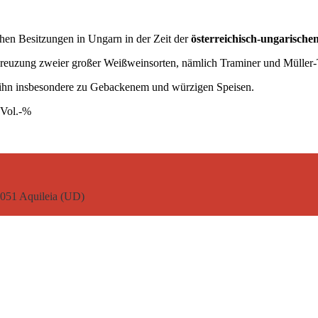
chen Besitzungen in Ungarn in der Zeit der
österreichisch-ungarisch
Kreuzung zweier großer Weißweinsorten, nämlich Traminer und Müller-
t ihn insbesondere zu Gebackenem und würzigen Speisen.
 Vol.-%
33051 Aquileia (UD)