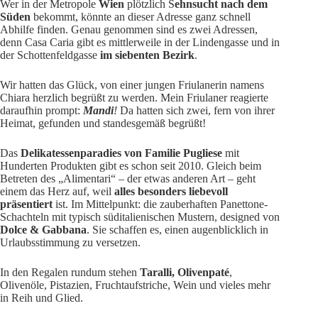
Wer in der Metropole
Wien
plötzlich S
ehnsucht nach dem
Süden
bekommt, könnte an dieser Adresse ganz schnell
Abhilfe finden. Genau genommen sind es zwei Adressen,
denn Casa Caria gibt es mittlerweile in der Lindengasse und in
der Schottenfeldgasse
im siebenten Bezirk
.
Wir hatten das Glück, von einer jungen Friulanerin namens
Chiara herzlich begrüßt zu werden. Mein Friulaner reagierte
daraufhin prompt:
Mandi
!
Da hatten sich zwei, fern von ihrer
Heimat, gefunden und standesgemäß begrüßt!
Das
Delikatessenparadies von Familie Pugliese
mit
Hunderten Produkten gibt es schon seit 2010. Gleich beim
Betreten des „Alimentari“ – der etwas anderen Art – geht
einem das Herz auf, weil
alles besonders liebevoll
präsentiert
ist. Im Mittelpunkt: die zauberhaften Panettone-
Schachteln mit typisch süditalienischen Mustern, designed von
Dolce & Gabbana
. Sie schaffen es, einen augenblicklich in
Urlaubsstimmung zu versetzen.
In den Regalen rundum stehen
Taralli, Olivenpaté
,
Olivenöle, Pistazien, Fruchtaufstriche, Wein und vieles mehr
in Reih und Glied.