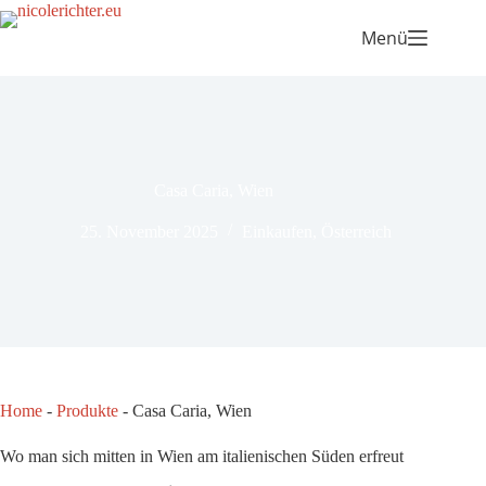
Menü
Casa Caria, Wien
25. November 2025
Einkaufen
,
Österreich
Home
-
Produkte
-
Casa Caria, Wien
Wo man sich mitten in Wien am italienischen Süden erfreut