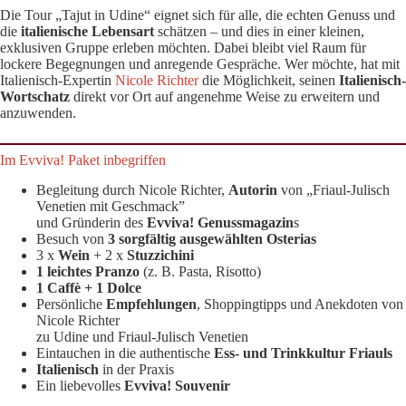
Die Tour „Tajut in Udine“ eignet sich für alle, die echten Genuss und
die
italienische Lebensart
schätzen – und dies in einer kleinen,
exklusiven Gruppe erleben möchten. Dabei bleibt viel Raum für
lockere Begegnungen und anregende Gespräche. Wer möchte, hat mit
Italienisch-Expertin
Nicole Richter
die Möglichkeit, seinen
Italienisch-
Wortschatz
direkt vor Ort auf angenehme Weise zu erweitern und
anzuwenden.
Im Evviva! Paket inbegriffen
Begleitung durch Nicole Richter,
Autorin
von „Friaul-Julisch
Venetien mit Geschmack”
und Gründerin des
Evviva! Genussmagazin
s
Besuch von
3 sorgfältig ausgewählten Osterias
3 x
Wein
+ 2 x
Stuzzichini
1 leichtes Pranzo
(z. B. Pasta, Risotto)
1 Caffè + 1 Dolce
Persönliche
Empfehlungen
, Shoppingtipps und Anekdoten von
Nicole Richter
zu Udine und Friaul-Julisch Venetien
Eintauchen in die authentische
Ess- und Trinkkultur Friauls
Italienisch
in der Praxis
Ein liebevolles
Evviva! Souvenir