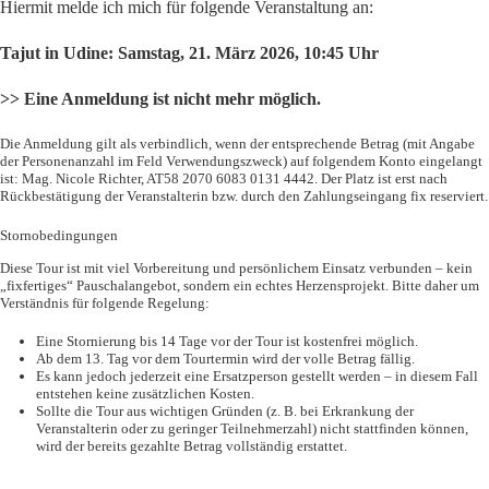
Hiermit melde ich mich für folgende Veranstaltung an:
Tajut in Udine: Samstag, 21. März 2026, 10:45 Uhr
>> Eine Anmeldung ist nicht mehr möglich.
Die Anmeldung gilt als verbindlich, wenn der entsprechende Betrag (mit Angabe
der Personenanzahl im Feld Verwendungszweck) auf folgendem Konto eingelangt
ist: Mag. Nicole Richter, AT58 2070 6083 0131 4442. Der Platz ist erst nach
Rückbestätigung der Veranstalterin bzw. durch den Zahlungseingang fix reserviert.
Stornobedingungen
Diese Tour ist mit viel Vorbereitung und persönlichem Einsatz verbunden – kein
„fixfertiges“ Pauschalangebot, sondern ein echtes Herzensprojekt. Bitte daher um
Verständnis für folgende Regelung:
Eine Stornierung bis 14 Tage vor der Tour ist kostenfrei möglich.
Ab dem 13. Tag vor dem Tourtermin wird der volle Betrag fällig.
Es kann jedoch jederzeit eine Ersatzperson gestellt werden – in diesem Fall
entstehen keine zusätzlichen Kosten.
Sollte die Tour aus wichtigen Gründen (z. B. bei Erkrankung der
Veranstalterin oder zu geringer Teilnehmerzahl) nicht stattfinden können,
wird der bereits gezahlte Betrag vollständig erstattet.