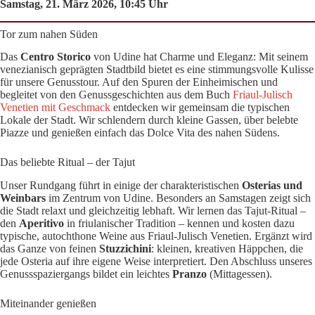
Samstag, 21. März 2026, 10:45 Uhr
Tor zum nahen Süden
Das
Centro Storico
von Udine hat Charme und Eleganz: Mit seinem
venezianisch geprägten Stadtbild bietet es eine stimmungsvolle Kulisse
für unsere Genusstour. Auf den Spuren der Einheimischen und
begleitet von den Genussgeschichten aus dem Buch
Friaul-Julisch
Venetien mit Geschmack
entdecken wir gemeinsam die typischen
Lokale der Stadt. Wir schlendern durch kleine Gassen, über belebte
Piazze und genießen einfach das Dolce Vita des nahen Südens.
Das beliebte Ritual – der Tajut
Unser Rundgang führt in einige der charakteristischen
Osterias und
Weinbars
im Zentrum von Udine. Besonders an Samstagen zeigt sich
die Stadt relaxt und gleichzeitig lebhaft. Wir lernen das Tajut-Ritual –
den
Aperitivo
in friulanischer Tradition – kennen und kosten dazu
typische, autochthone Weine aus Friaul-Julisch Venetien. Ergänzt wird
das Ganze von feinen
Stuzzichini
: kleinen, kreativen Häppchen, die
jede Osteria auf ihre eigene Weise interpretiert. Den Abschluss unseres
Genussspaziergangs bildet ein leichtes
Pranzo
(Mittagessen).
Miteinander genießen