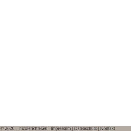
© 2026 - nicolerichter.eu |
Impressum
|
Datenschutz
|
Kontakt